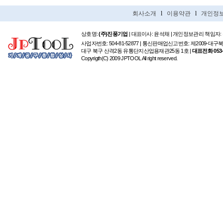
회사소개
l
이용약관
l
개인정
상호명:
(주)진풍기업
| 대표이사: 윤석채 | 개인정보관리 책임자:
사업자번호: 504-81-52877 | 통신판매업신고번호: 제2009-대구
대구 북구 산격2동 유통단지산업용재관25동 1호 |
대표전화 053-6
Copyrigth(C) 2009 JPTOOL All right reserved.