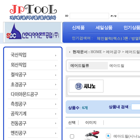
신제품
세일상품
인기상
인기검색어 :
체인블럭(렉스) 3톤
/
방열
(오렌지) (1롤50M)
프로라인 줄자(코메론)자
현재문서 :
HOME
>
에어공구
>
에어드릴
HT800(0.8T)(1롤25M)금색
에어드릴류
에아드릴
상품내 검색
:
상품수
:
6개
선택
이미지
에아드릴(시나노)S