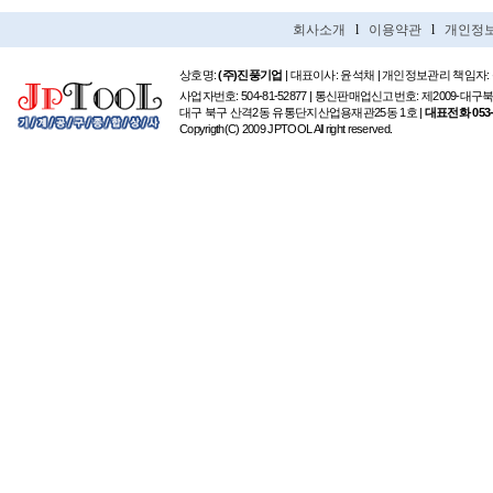
회사소개
l
이용약관
l
개인정
상호명:
(주)진풍기업
| 대표이사: 윤석채 | 개인정보관리 책임자:
사업자번호: 504-81-52877 | 통신판매업신고번호: 제2009-대구
대구 북구 산격2동 유통단지산업용재관25동 1호 |
대표전화 053-6
Copyrigth(C) 2009 JPTOOL All right reserved.