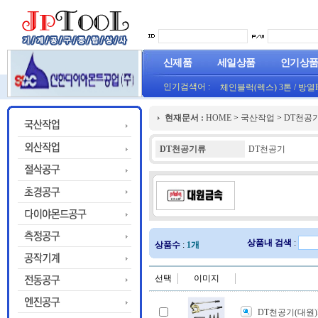
신제품
세일상품
인기상
인기검색어 :
체인블럭(렉스) 3톤
/
방열
(오렌지) (1롤50M)
프로라인 줄자(코메론)자
현재문서 :
HOME
>
국산작업
>
DT천공
HT800(0.8T)(1롤25M)금색
DT천공기류
DT천공기
상품내 검색
:
상품수
:
1개
선택
이미지
DT천공기(대원)