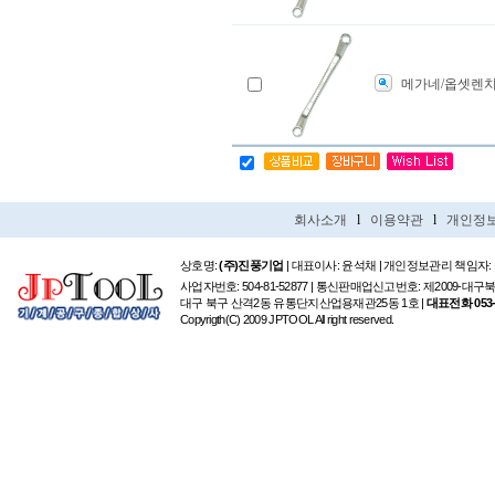
메가네/옵셋렌치
회사소개
l
이용약관
l
개인정
상호명:
(주)진풍기업
| 대표이사: 윤석채 | 개인정보관리 책임자:
사업자번호: 504-81-52877 | 통신판매업신고번호: 제2009-대구
대구 북구 산격2동 유통단지산업용재관25동 1호 |
대표전화 053-6
Copyrigth(C) 2009 JPTOOL All right reserved.