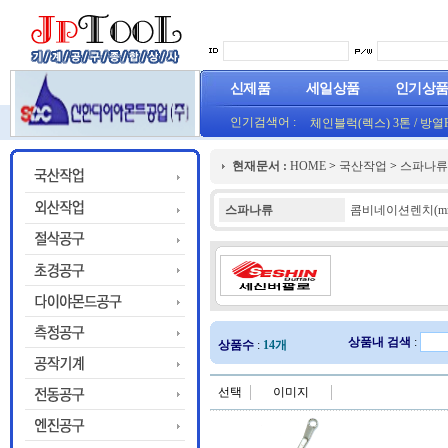
신제품
세일상품
인기상
인기검색어 :
체인블럭(렉스) 3톤
/
방열
(오렌지) (1롤50M)
프로라인 줄자(코메론)자
현재문서 :
HOME
>
국산작업
>
스파나류
HT800(0.8T)(1롤25M)금색
스파나류
콤비네이션렌치(m
상품내 검색
:
상품수
:
14개
선택
이미지