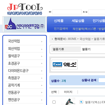
신제품
세일상품
인기상
인기검색어 :
체인블럭(렉스) 3톤
/
방열
(오렌지) (1롤50M)
프로라인 줄자(코메론)자
현재문서 :
HOME
>
국산작업
>
열풍기류
HT800(0.8T)(1롤25M)금색
열풍기류
열풍기
상품내 검색
:
상품수
:
2개
선택
이미지
열풍기(엑소) EX