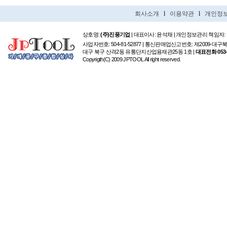
회사소개
l
이용약관
l
개인정
상호명:
(주)진풍기업
| 대표이사: 윤석채 | 개인정보관리 책임자:
사업자번호: 504-81-52877 | 통신판매업신고번호: 제2009-대구
대구 북구 산격2동 유통단지산업용재관25동 1호 |
대표전화 053-6
Copyrigth(C) 2009 JPTOOL All right reserved.