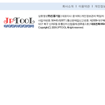
회사소개
l
이용약관
l
개인정
상호명:
(주)진풍기업
| 대표이사: 윤석채 | 개인정보관리 책임자:
사업자번호: 504-81-52877 | 통신판매업신고번호: 제2009-대구
대구 북구 산격2동 유통단지산업용재관25동 1호 |
대표전화 053-6
Copyrigth(C) 2009 JPTOOL All right reserved.