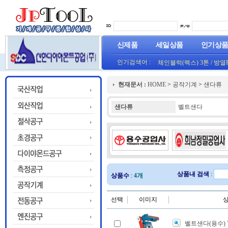
신제품
세일상품
인기상
인기검색어 :
체인블럭(렉스) 3톤
/
방열
(오렌지) (1롤50M)
프로라인 줄자(코메론)자
현재문서 :
HOME
>
공작기계
>
샌다류
HT800(0.8T)(1롤25M)금색
샌다류
벨트샌다
상품내 검색
:
상품수
:
4개
선택
이미지
벨트샌다(용수) Y