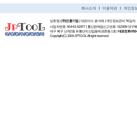
회사소개
l
이용약관
l
개인정
상호명:
(주)진풍기업
| 대표이사: 윤석채 | 개인정보관리 책임자:
사업자번호: 504-81-52877 | 통신판매업신고번호: 제2009-대구
대구 북구 산격2동 유통단지산업용재관25동 1호 |
대표전화 053-6
Copyrigth(C) 2009 JPTOOL All right reserved.