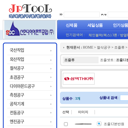
신제품
세일상품
인기상
인기검색어 :
체인블럭(렉스) 3톤
/
방열
(오렌지) (1롤50M)
프로라인 줄자(코메론)자
현재문서 :
HOME
>
절삭공구
>
조줄류
HT800(0.8T)(1롤25M)금색
조줄류
조줄셋트
|
조줄12
상품내 검색
:
상품수
:
3개
선택
이미지
조줄12본반원