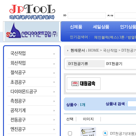
신제품
세일상품
인기상
인기검색어 :
체인블럭(렉스) 3톤
/
방열
(오렌지) (1롤50M)
프로라인 줄자(코메론)자
현재문서 :
HOME
>
국산작업
>
DT천공
HT800(0.8T)(1롤25M)금색
DT천공기류
DT천공기
상품내 검색
:
상품수
:
1개
선택
이미지
DT천공기(대원)