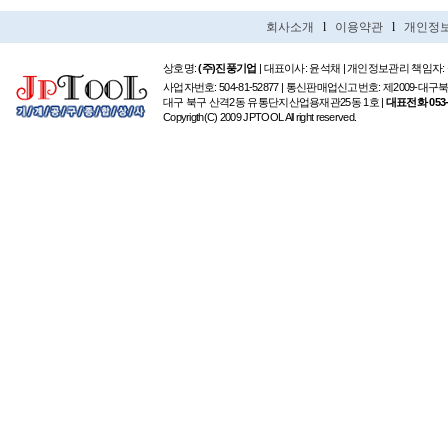
회사소개
l
이용약관
l
개인정
상호명:
(주)진풍기업
| 대표이사: 윤석채 | 개인정보관리 책임자:
사업자번호: 504-81-52877 | 통신판매업신고번호: 제2009-대구
대구 북구 산격2동 유통단지산업용재관25동 1호 |
대표전화 053-6
Copyrigth(C) 2009 JPTOOL All right reserved.