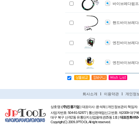
바이브레다펌프
핸드바이브레다
엔진바이브레다(로
엔진바이브레다(
회사소개
l
이용약관
l
개인정
상호명:
(주)진풍기업
| 대표이사: 윤석채 | 개인정보관리 책임자:
사업자번호: 504-81-52877 | 통신판매업신고번호: 제2009-대구
대구 북구 산격2동 유통단지산업용재관25동 1호 |
대표전화 053-6
Copyrigth(C) 2009 JPTOOL All right reserved.