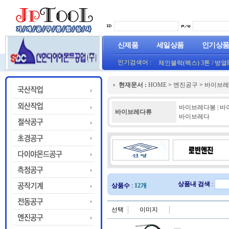
신제품
세일상품
인기상
인기검색어 :
체인블럭(렉스) 3톤
/
방열
(오렌지) (1롤50M)
프로라인 줄자(코메론)자
현재문서 :
HOME
>
엔진공구
>
바이브레
HT800(0.8T)(1롤25M)금색
바이브레다봉
|
바
바이브레다류
바이브레다
상품내 검색
:
상품수
:
12개
선택
이미지