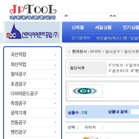
신제품
세일상품
인기상
인기검색어 :
체인블럭(렉스) 3톤
/
방열
(오렌지) (1롤50M)
프로라인 줄자(코메론)자
현재문서 :
HOME
>
절삭공구
>
절단석류
HT800(0.8T)(1롤25M)금색
4"캇팅석
|
4"옵셋
절단석류
4"옵셋트CH
|
4"
상품내 검색
:
상품수
:
2개
선택
이미지