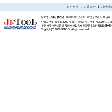
회사소개
l
이용약관
l
개인정
상호명:
(주)진풍기업
| 대표이사: 윤석채 | 개인정보관리 책임자:
사업자번호: 504-81-52877 | 통신판매업신고번호: 제2009-대구
대구 북구 산격2동 유통단지산업용재관25동 1호 |
대표전화 053-6
Copyrigth(C) 2009 JPTOOL All right reserved.