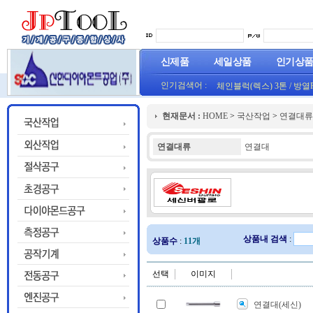
신제품
세일상품
인기상
인기검색어 :
체인블럭(렉스) 3톤
/
방열
(오렌지) (1롤50M)
프로라인 줄자(코메론)자
현재문서 :
HOME
>
국산작업
>
연결대류
HT800(0.8T)(1롤25M)금색
연결대류
연결대
상품내 검색
:
상품수
:
11개
선택
이미지
연결대(세신)