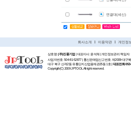
연결대(세신)
회사소개
l
이용약관
l
개인정
상호명:
(주)진풍기업
| 대표이사: 윤석채 | 개인정보관리 책임자:
사업자번호: 504-81-52877 | 통신판매업신고번호: 제2009-대구
대구 북구 산격2동 유통단지산업용재관25동 1호 |
대표전화 053-6
Copyrigth(C) 2009 JPTOOL All right reserved.