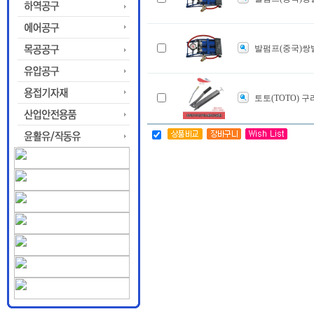
발펌프(중국)쌍
토토(TOTO) 