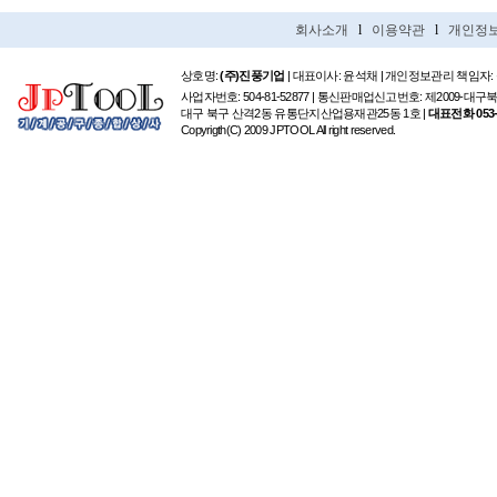
회사소개
l
이용약관
l
개인정
상호명:
(주)진풍기업
| 대표이사: 윤석채 | 개인정보관리 책임자:
사업자번호: 504-81-52877 | 통신판매업신고번호: 제2009-대구
대구 북구 산격2동 유통단지산업용재관25동 1호 |
대표전화 053-6
Copyrigth(C) 2009 JPTOOL All right reserved.