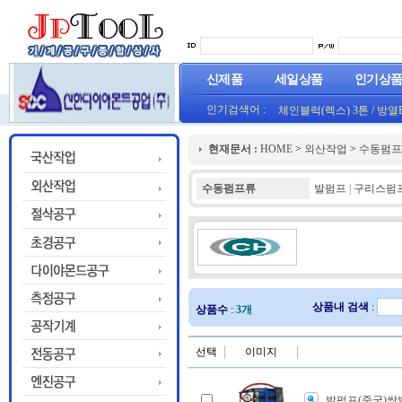
신제품
세일상품
인기상
인기검색어 :
체인블럭(렉스) 3톤
/
방열
(오렌지) (1롤50M)
프로라인 줄자(코메론)자
현재문서 :
HOME
>
외산작업
>
수동펌프
HT800(0.8T)(1롤25M)금색
수동펌프류
발펌프
|
구리스펌
상품내 검색
:
상품수
:
3개
선택
이미지
발펌프(중국)쌍