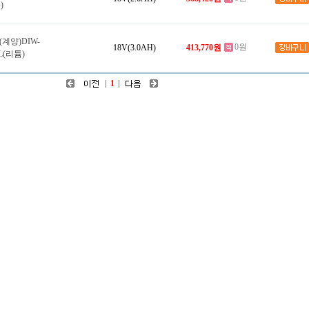
)
계양)DIW-
0원
18V(3.0AH)
413,770원
0L(리튬)
1