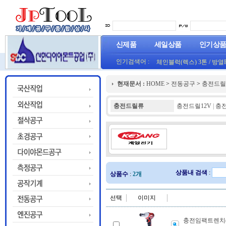
신제품
세일상품
인기상
인기검색어 :
체인블럭(렉스) 3톤
/
방열
(오렌지) (1롤50M)
프로라인 줄자(코메론)자
현재문서 :
HOME
>
전동공구
>
충전드릴
HT800(0.8T)(1롤25M)금색
충전드릴류
충전드릴12V
|
충전
상품내 검색
:
상품수
:
2개
선택
이미지
충전임팩트렌치(계