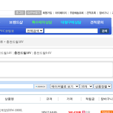
품
브랜드샵
특수제작상담
대량구매상담
견적문의
PVC코팅포
동
/
방열포직
류
>
충전드릴18V
드릴14V
|
충전드릴18V
|
충전드릴9.6V
상품명
규격
가격
적립금
장바구니
양)DIW-1800L
0원
18V(2.6AH)
368,420원