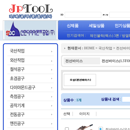
신제품
세일상품
인기상
인기검색어 :
체인블럭(렉스) 3톤
/
방열
(오렌지) (1롤50M)
프로라인 줄자(코메론)자
현재문서 :
HOME
>
국산작업
>
전선바이
HT800(0.8T)(1롤25M)금색
전선바이스
전선바이스(1.5TO
상품내 검색
:
상품수
:
1개
선택
이미지
전선바이스(오성) 