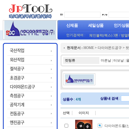
신제품
세일상품
인기상
인기검색어 :
체인블럭(렉스) 3톤
/
방열
(오렌지) (1롤50M)
프로라인 줄자(코메론)자
현재문서 :
HOME
>
다이야몬드공구
>
컷
HT800(0.8T)(1롤25M)금색
컷팅류
마른날
|
터보날
|
상품내 검색
:
상품수
:
4개
선택
이미지
다이야몬드휠(