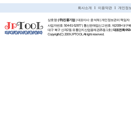
회사소개
l
이용약관
l
개인정
상호명:
(주)진풍기업
| 대표이사: 윤석채 | 개인정보관리 책임자:
사업자번호: 504-81-52877 | 통신판매업신고번호: 제2009-대구
대구 북구 산격2동 유통단지산업용재관25동 1호 |
대표전화 053-6
Copyrigth(C) 2009 JPTOOL All right reserved.