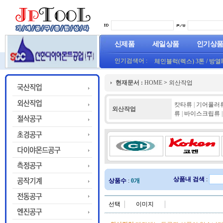
신제품
세일상품
인기상
인기검색어 :
체인블럭(렉스) 3톤
/
방열
(오렌지) (1롤50M)
프로라인 줄자(코메론)자
현재문서 :
HOME
>
외산작업
HT800(0.8T)(1롤25M)금색
캇타류
|
기어풀러
외산작업
류
|
바이스크립류
|
상품내 검색
:
상품수
:
0개
선택
이미지