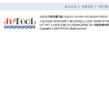
회사소개
l
이용약관
l
개인정
상호명:
(주)진풍기업
| 대표이사: 윤석채 | 개인정보관리 책임자:
사업자번호: 504-81-52877 | 통신판매업신고번호: 제2009-대구
대구 북구 산격2동 유통단지산업용재관25동 1호 |
대표전화 053-6
Copyrigth(C) 2009 JPTOOL All right reserved.